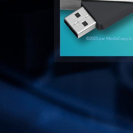
©2023 par MediaCopy.lu