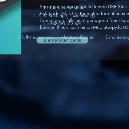
Sie können Ihren eigenen leeren USB-Stick 
10, rue Camille Kleber
Exfat oder Mac Os Journaled formatiert sei
L-7597 Reckange - Luxembourg
formatieren, falls nicht genügend freier Spe
+352 691 513 674
können Ihnen auch einen MediaCopy.lu USB
info@mediacopy.lu
Mentions légales
Conditions 
Demander devis