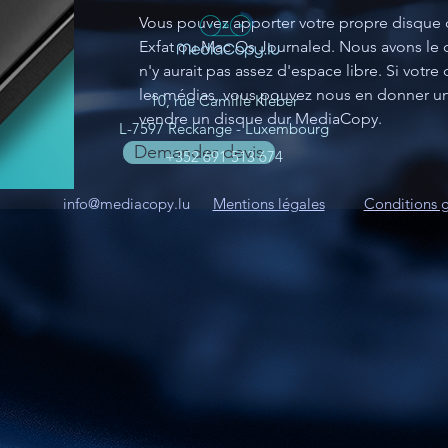
Vous pouvez apporter votre propre disque du
Exfat ou Mac Os Journaled. Nous avons le dr
n'y aurait pas assez d'espace libre. Si votre
les médias, vous pouvez nous en donner un
10, rue Camille Kleber
vendre un disque dur MediaCopy.
L-7597 Reckange - Luxembourg
Demander devis
+352 691 513 674
info@mediacopy.lu
Mentions légales
Conditions 