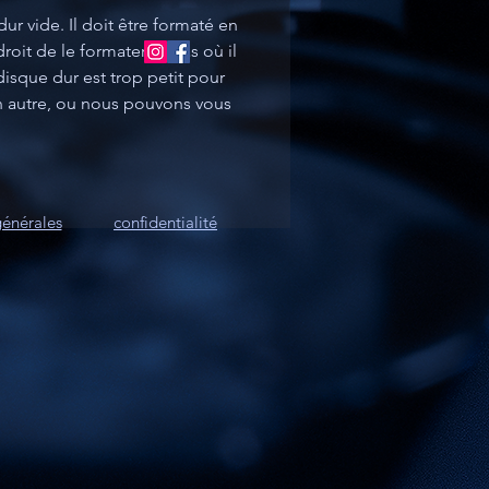
r vide. Il doit être formaté en 
oit de le formater au cas où il 
 disque dur est trop petit pour 
 autre, ou nous pouvons vous 
générales
confidentialité