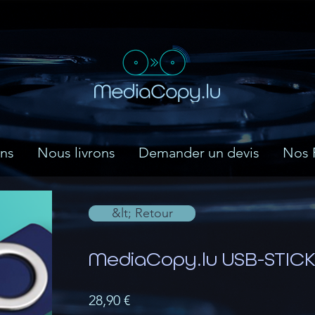
ns
Nous livrons
Demander un devis
Nos 
&lt; Retour
MediaCopy.lu USB-STIC
28,90 €