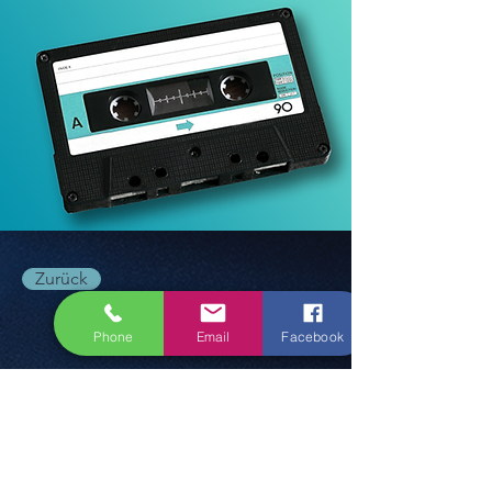
Zurück
Audio Cassettes
Phone
Email
Facebook
From 22,40€
buchen Sie jetzt