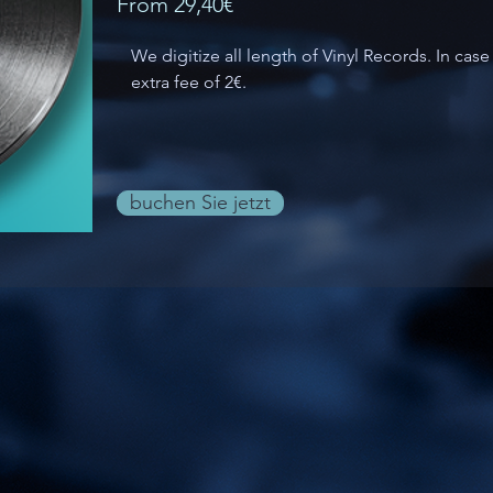
From 29,40€
We digitize all length of Vinyl Records. In cas
extra fee of 2€. 
buchen Sie jetzt