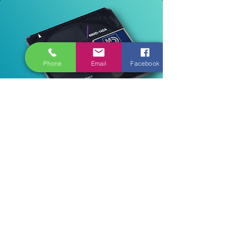
Phone
Email
Facebook
A partir de 22,40€
Weiterlesen
Mini-Disk