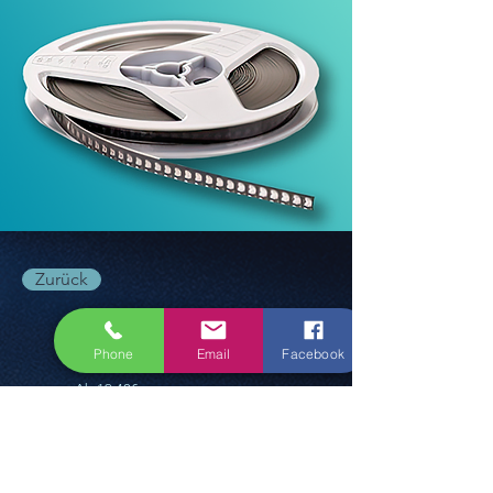
Zurück
8 MM / SUPER 8 Film
Phone
Email
Facebook
Ab 19,40€
buchen Sie jetzt