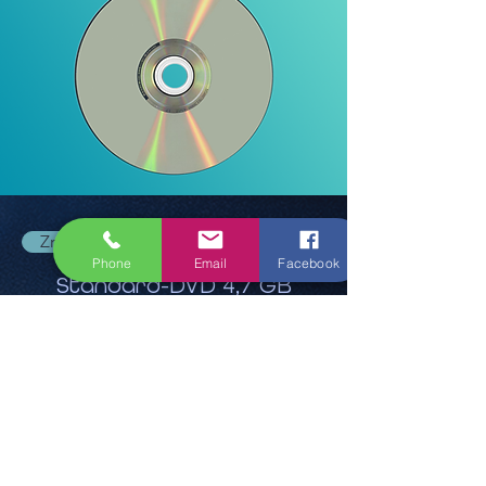
Zréck
Phone
Email
Facebook
Standard-DVD 4,7 GB
13,95 €
Buch elo